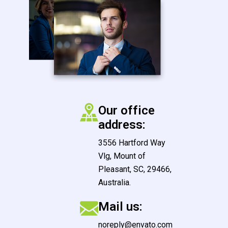
Our office
address:
3556 Hartford Way
Vlg, Mount of
Pleasant, SC, 29466,
Australia.
Mail us:
noreply@envato.com