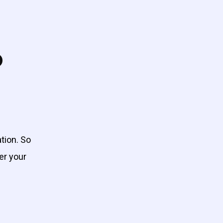
o
ation. So
er your