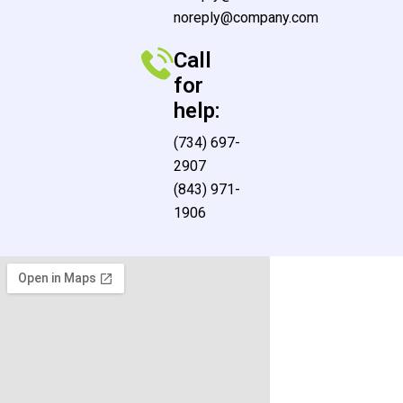
noreply@company.com
Call
for
help:
(734) 697-
2907
(843) 971-
1906