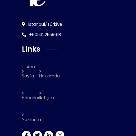
İstanbul/Türkiye
+905322555618
Links
Ana
Sayfa
Hakkımda
Haberler
İletişim
Yazılarım