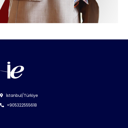
İstanbul/Türkiye
+905322555618