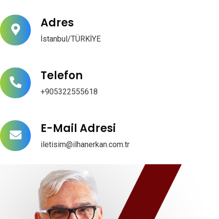
Adres
İstanbul/TÜRKİYE
Telefon
+905322555618
E-Mail Adresi
iletisim@ilhanerkan.com.tr